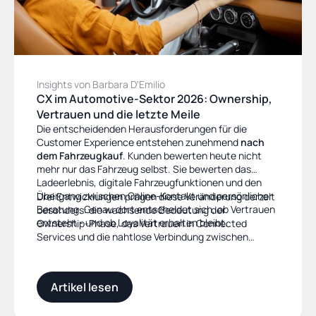
Insights von Barbara DʼEmilio
CX im Automotive-Sektor 2026: Ownership, 
Vertrauen und die letzte Meile
Die entscheidenden Herausforderungen für die
Customer Experience entstehen zunehmend
nach
dem Fahrzeugkauf
. Kunden bewerten heute nicht
mehr nur das Fahrzeug selbst. Sie bewerten das
Ladeerlebnis, digitale Fahrzeugfunktionen und den
Übergang zwischen Online-Kontakt und persönlicher
Drei Entwicklungen prägen diese Veränderung derzeit
Beratung. Genau dort entscheidet sich, ob Vertrauen
besonders: die wachsende Bedeutung der
entsteht - und ob Loyalität erhalten bleibt.
Ownership-Phase, das Vertrauen in Connected
Services und die nahtlose Verbindung zwischen
digitalen und persönlichen Kontaktpunkten.
Gleichzeitig spiegeln sich diese Themen immer
häufiger in Ausschreibungen und strategischen CX-
Artikel lesen
Initiativen wider.