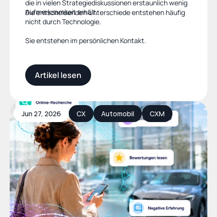
die in vielen Strategiediskussionen erstaunlich wenig
Aufmerksamkeit erhält.
Die entscheidenden Unterschiede entstehen häufig
nicht durch Technologie.
Sie entstehen im persönlichen Kontakt.
Artikel lesen
Jun 27, 2026
CX
Automobil
CXM