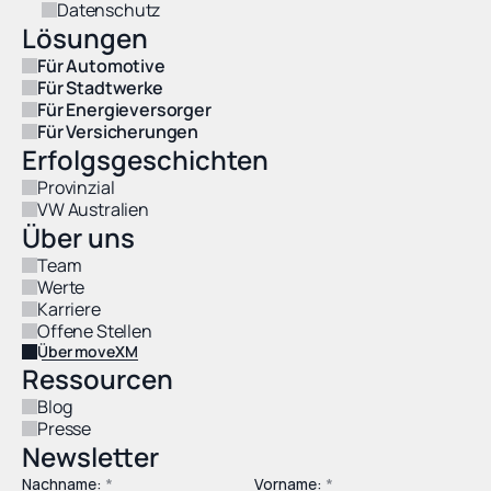
Datenschutz
Lösungen
Für Automotive
Für Stadtwerke
Für Energieversorger
Für Versicherungen
Erfolgsgeschichten
Provinzial
VW Australien
Über uns
Team
Werte
Karriere
Offene Stellen
Über moveXM
Ressourcen
Blog
Presse
Newsletter
Nachname: 
*
Vorname: 
*