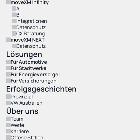
moveXM Infinity
AI
BI
Integrationen
Datenschutz
CX Beratung
moveXM NEXT
Datenschutz
Lösungen
Für Automotive
Für Stadtwerke
Für Energieversorger
Für Versicherungen
Erfolgsgeschichten
Provinzial
VW Australien
Über uns
Team
Werte
Karriere
Offene Stellen